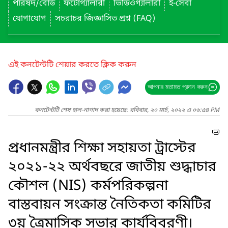
পরিষদ/বোর্ড
ফটোগ্যালারী
ভিডিওগ্যালারী
ই-সেবা
যোগাযোগ
সচরাচর জিজ্ঞাসিত প্রশ্ন (FAQ)
এই কনটেন্টটি শেয়ার করতে ক্লিক করুন
আপনার মতামত প্রদান করুন
কনটেন্টটি শেষ হাল-নাগাদ করা হয়েছে: রবিবার, ২০ মার্চ, ২০২২ এ ০৬:৫৪ PM
প্রধানমন্ত্রীর শিক্ষা সহায়তা ট্রাস্টের
২০২১-২২ অর্থবছরে জাতীয় শুদ্ধাচার
কৌশল (NIS) কর্মপরিকল্পনা
বাস্তবায়ন সংক্রান্ত নৈতিকতা কমিটির
৩য় ত্রৈমাসিক সভার কার্যবিবরণী।